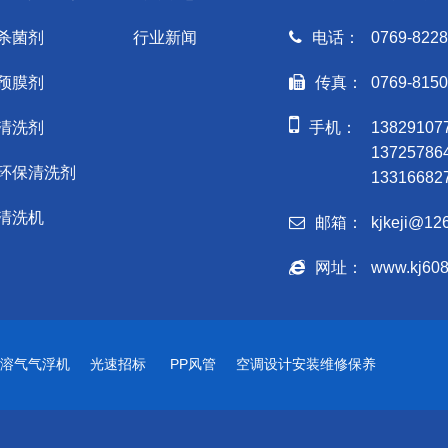
杀菌剂
行业新闻
电话：
0769-8228
预膜剂
传真：
0769-815
清洗剂
手机：
1382910
1372578
环保清洗剂
1331668
清洗机
邮箱：
kjkeji@12
网址：
www.kj60
溶气气浮机
光速招标
PP风管
空调设计安装维修保养