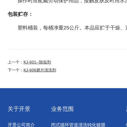
操作时应配戴劳动保护用品，接触皮肤及时用水
包装贮存：
塑料桶装，每桶净重25公斤。本品应贮于干燥、
上一个：
KJ-601--除垢剂
下一个：
KJ-606翅片清洗剂
关于开景
业务范围
开景公司简介
闭式循环管道清洗钝化镀膜