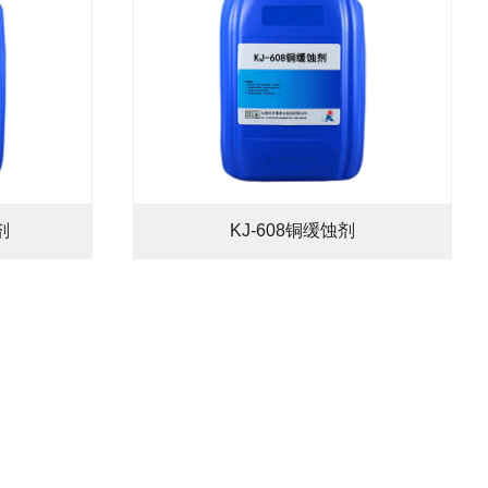
剂
KJ-608铜缓蚀剂